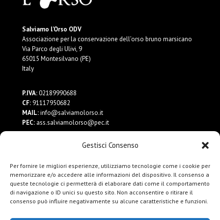
Salviamo l’Orso ODV
Associazione per la conservazione dell’orso bruno marsicano
Via Parco degli Ulivi, 9
65015 Montesilvano (PE)
Italy
P.IVA:
02189990688
CF:
91117950682
MAIL:
info@salviamolorso.it
PEC:
ass.salviamolorso@pec.it
Gestisci Consenso
Dona ora
Contattaci
Per fornire le migliori esperienze, utilizziamo tecnologie come i cookie per
Privacy Policy
memorizzare e/o accedere alle informazioni del dispositivo. Il consenso a
queste tecnologie ci permetterà di elaborare dati come il comportamento
di navigazione o ID unici su questo sito. Non acconsentire o ritirare il
consenso può influire negativamente su alcune caratteristiche e funzioni.