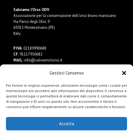
Salviamo l’Orso ODV
Associazione per la conservazione dell’orso bruno marsicano
Via Parco degli Ulivi, 9
65015 Montesilvano (PE)
Italy
P.IVA:
02189990688
CF:
91117950682
MAIL:
info@salviamolorso.it
PEC:
ass.salviamolorso@pec.it
Gestisci Consenso
Dona ora
Per fornire le migliori esperienze, utilizziamo tecnologie come i cookie per
Contattaci
memorizzare e/o accedere alle informazioni del dispositivo. Il consenso a
Privacy Policy
queste tecnologie ci permetterà di elaborare dati come il comportamento
di navigazione o ID unici su questo sito. Non acconsentire o ritirare il
consenso può influire negativamente su alcune caratteristiche e funzioni.
Accetta