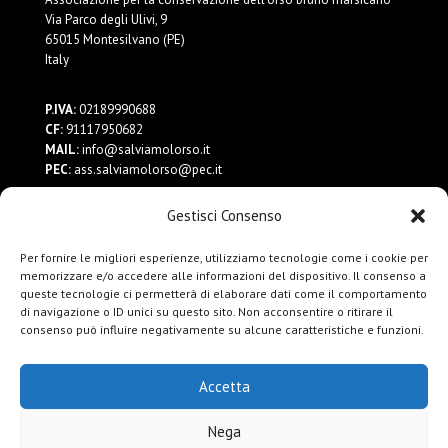
Via Parco degli Ulivi, 9
65015 Montesilvano (PE)
Italy
P.IVA:
02189990688
CF:
91117950682
MAIL:
info@salviamolorso.it
PEC:
ass.salviamolorso@pec.it
Gestisci Consenso
Dona ora
Contattaci
Per fornire le migliori esperienze, utilizziamo tecnologie come i cookie per
Privacy Policy
memorizzare e/o accedere alle informazioni del dispositivo. Il consenso a
queste tecnologie ci permetterà di elaborare dati come il comportamento
di navigazione o ID unici su questo sito. Non acconsentire o ritirare il
consenso può influire negativamente su alcune caratteristiche e funzioni.
Accetta
Nega