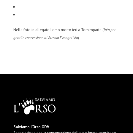
http://www.salviamolorso.it/
http://www.parcoabruzzo.it/
dettaglio.php?id=21484
Nella foto in allegato l’orso morto ieri a Tornimparte (
foto per
gentile concessione di Alessio Evangelista
)
Salviamo l’Orso ODV
Associazione per la conservazione dell’orso bruno marsicano