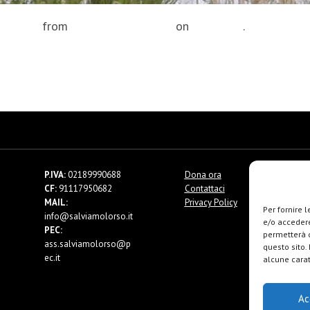
i 2015
from
Salviamo l'Orso
on
Vimeo
.
P.IVA:
02189990688
Dona ora
CF:
91117950682
Contattaci
MAIL:
Privacy Policy
Per fornire 
info@salviamolorso.it
e/o accedere
PEC:
permetterà d
ass.salviamolorso@p
questo sito.
ec.it
alcune carat
Ac