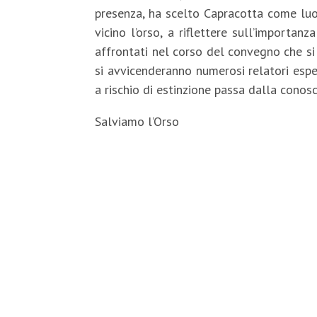
presenza, ha scelto Capracotta come luog
vicino l’orso, a riflettere sull’importan
affrontati nel corso del convegno che si 
si avvicenderanno numerosi relatori esper
a rischio di estinzione passa dalla cono
Salviamo l’Orso
Scarica la locandina del convegno