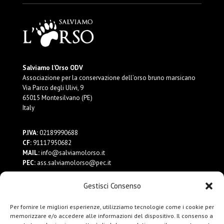
Salviamo l’Orso ODV
Associazione per la conservazione dell’orso bruno marsicano
Via Parco degli Ulivi, 9
65015 Montesilvano (PE)
Italy
P.IVA:
02189990688
CF:
91117950682
MAIL:
info@salviamolorso.it
PEC:
ass.salviamolorso@pec.it
Gestisci Consenso
Dona ora
Contattaci
Per fornire le migliori esperienze, utilizziamo tecnologie come i cookie per
Privacy Policy
memorizzare e/o accedere alle informazioni del dispositivo. Il consenso a