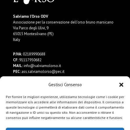
Salviamo l’Orso ODV
Associazione per la conservazione dell’orso bruno marsicano
Via Parco degli Ulivi, 9
65015 Montesilvano (PE)
Italy
P.IVA:
02189990688
CF:
91117950682
MAIL:
info@salviamolorso.it
PEC:
ass.salviamolorso@pec.it
Gestisci Consenso
Dona ora
Contattaci
Per fornire le migliori esperienze, utilizziamo tecnologie come i cookie per
Privacy Policy
memorizzare e/o accedere alle informazioni del dispositivo. Il consenso a
queste tecnologie ci permetterà di elaborare dati come il comportamento
di navigazione o ID unici su questo sito. Non acconsentire o ritirare il
consenso può influire negativamente su alcune caratteristiche e funzioni.