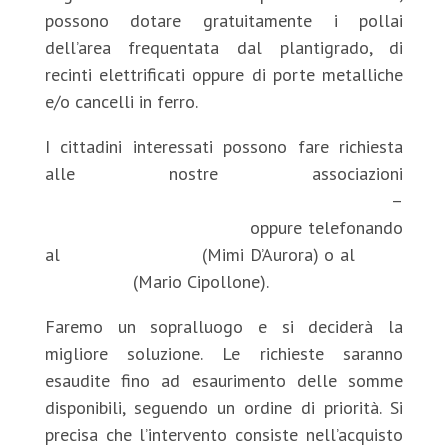
possono dotare gratuitamente i pollai
dell’area frequentata dal plantigrado, di
recinti elettrificati oppure di porte metalliche
e/o cancelli in ferro.
I cittadini interessati possono fare richiesta
alle nostre associazioni
dpdorso@gmail.com
–
info@salviamolorso.it
oppure telefonando
al
348 3420545
(Mimi D’Aurora) o al
320
8143692
(Mario Cipollone).
Faremo un sopralluogo e si deciderà la
migliore soluzione. Le richieste saranno
esaudite fino ad esaurimento delle somme
disponibili, seguendo un ordine di priorità. Si
precisa che l’intervento consiste nell’acquisto