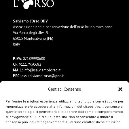
Salviamo l’Orso ODV
Associazione per la conservazione dell’orso bruno marsicano
Via Parco degli Ulivi, 9
65015 Montesilvano (PE)
Italy
P.IVA:
02189990688
CF:
91117950682
MAIL:
info@salviamolorso.it
PEC:
ass.salviamolorso@pec.it
Gestisci Consenso
Dona ora
Contattaci
Per fornire le migliori esperienze, utilizziamo tecnologie come i cookie per
Privacy Policy
memorizzare e/o accedere alle informazioni del dispositivo. Il consenso a
queste tecnologie ci permetterà di elaborare dati come il comportamento
di navigazione o ID unici su questo sito. Non acconsentire o ritirare il
consenso può influire negativamente su alcune caratteristiche e funzioni.