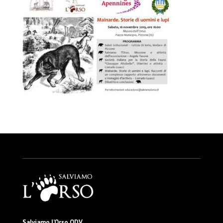
Salviamo l’Orso ODV