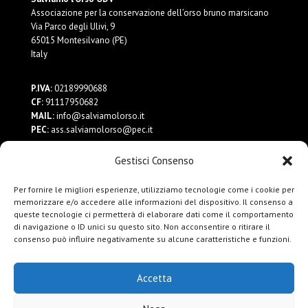
Associazione per la conservazione dell’orso bruno marsicano
Via Parco degli Ulivi, 9
65015 Montesilvano (PE)
Italy
P.IVA:
02189990688
CF:
91117950682
MAIL:
info@salviamolorso.it
PEC:
ass.salviamolorso@pec.it
Gestisci Consenso
Dona ora
Contattaci
Per fornire le migliori esperienze, utilizziamo tecnologie come i cookie per
Privacy Policy
memorizzare e/o accedere alle informazioni del dispositivo. Il consenso a
queste tecnologie ci permetterà di elaborare dati come il comportamento
di navigazione o ID unici su questo sito. Non acconsentire o ritirare il
consenso può influire negativamente su alcune caratteristiche e funzioni.
Accetta