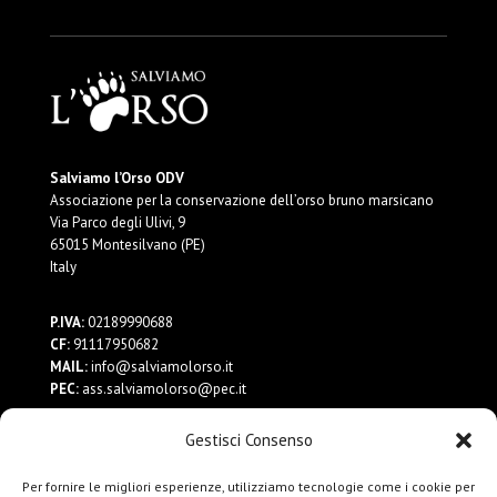
Salviamo l’Orso ODV
Associazione per la conservazione dell’orso bruno marsicano
Via Parco degli Ulivi, 9
65015 Montesilvano (PE)
Italy
P.IVA:
02189990688
CF:
91117950682
MAIL:
info@salviamolorso.it
PEC:
ass.salviamolorso@pec.it
Gestisci Consenso
Dona ora
Contattaci
Per fornire le migliori esperienze, utilizziamo tecnologie come i cookie per
Privacy Policy