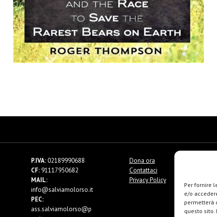
P.IVA:
02189990688
Dona ora
CF:
91117950682
Contattaci
MAIL:
Privacy Policy
Per fornire 
info@salviamolorso.it
e/o accedere
PEC:
permetterà d
ass.salviamolorso@p
questo sito.