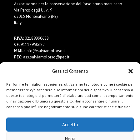
Associazione per la conservazione dell’orso bruno marsicano
Via Parco degli Ulivi, 9
65015 Montesilvano (PE)
Italy
P.IVA:
02189990688
CF:
91117950682
MAIL:
info@salviamolorso.it
PEC:
ass.salviamolorso@pec.it
Gestisci Consenso
Dona ora
Contattaci
Per fornire le migliori esperienze, utilizziamo tecnologie come i cookie per
Privacy Policy
memorizzare e/o accedere alle informazioni del dispositivo. Il consenso a
queste tecnologie ci permetterà di elaborare dati come il comportamento
di navigazione o ID unici su questo sito. Non acconsentire o ritirare il
consenso può influire negativamente su alcune caratteristiche e funzioni.
Accetta
Nega