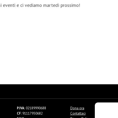
i eventi e ci vediamo martedì prossimo!
P.IVA:
02189990688
Dona ora
CF:
91117950682
Contattaci