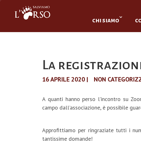
chi siamo
c
La registrazion
16 APRILE 2020
|
NON CATEGORIZ
A quanti hanno perso l’incontro su Zo
campo dall’associazione, è possibile guar
https://www.salviamolorso.it/materiali-
Approfittiamo per ringraziate tutti i n
tantissime domande!