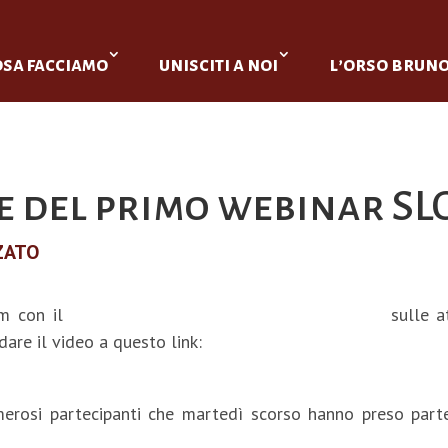
osa facciamo
unisciti a noi
l’orso brun
e del primo webinar SLO
ZATO
om con il
Dott. Luca Tomei Medico Veterinario
sulle at
dare il video a questo link:
divulgativi/
umerosi partecipanti che martedì scorso hanno preso par