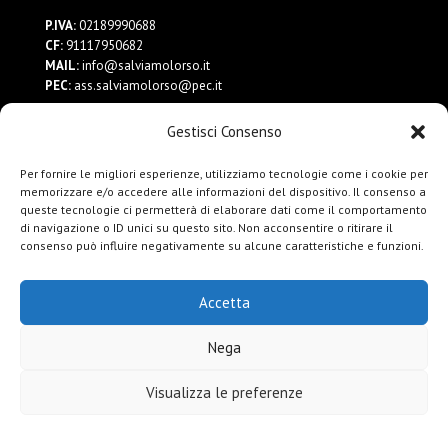
P.IVA:
02189990688
CF:
91117950682
MAIL:
info@salviamolorso.it
PEC:
ass.salviamolorso@pec.it
Gestisci Consenso
Dona ora
Contattaci
Per fornire le migliori esperienze, utilizziamo tecnologie come i cookie per
Privacy Policy
memorizzare e/o accedere alle informazioni del dispositivo. Il consenso a
queste tecnologie ci permetterà di elaborare dati come il comportamento
di navigazione o ID unici su questo sito. Non acconsentire o ritirare il
consenso può influire negativamente su alcune caratteristiche e funzioni.
Accetta
Nega
Visualizza le preferenze
Cookie Policy
Privacy Policy