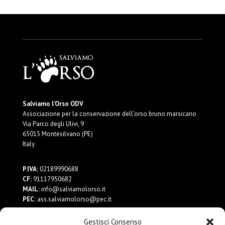
Salviamo l’Orso ODV
Associazione per la conservazione dell’orso bruno marsicano
Via Parco degli Ulivi, 9
65015 Montesilvano (PE)
Italy
P.IVA:
02189990688
CF:
91117950682
MAIL:
info@salviamolorso.it
PEC:
ass.salviamolorso@pec.it
Gestisci Consenso
Dona ora