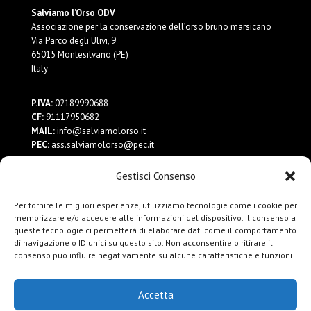
Salviamo l’Orso ODV
Associazione per la conservazione dell’orso bruno marsicano
Via Parco degli Ulivi, 9
65015 Montesilvano (PE)
Italy
P.IVA:
02189990688
CF:
91117950682
MAIL:
info@salviamolorso.it
PEC:
ass.salviamolorso@pec.it
Gestisci Consenso
Dona ora
Contattaci
Per fornire le migliori esperienze, utilizziamo tecnologie come i cookie per
Privacy Policy
memorizzare e/o accedere alle informazioni del dispositivo. Il consenso a
queste tecnologie ci permetterà di elaborare dati come il comportamento
di navigazione o ID unici su questo sito. Non acconsentire o ritirare il
consenso può influire negativamente su alcune caratteristiche e funzioni.
Accetta