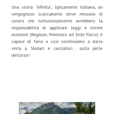
Una storia “infinita”, tipicamente italiana, un
vergognoso scaricabarile dove nessuno di
coloro che istituzionalmente avrebbero la
responsabilità di applicare leggi e norme
esistenti (Regione, Ministero ed Ente Parco) è
capace di farlo e cosi continuiamo a darla
vinta a Sindaci e cacciatori… sulla pelle
dell’orso!
https://news-town.it/cronaca/32440-parco-
nazionale-d%E2%80%99abruzzo-lazio-e-
molise,-ancora-ritardi-
sull%E2%80%99istituzione-
dell%E2%80%99area-contigua.html