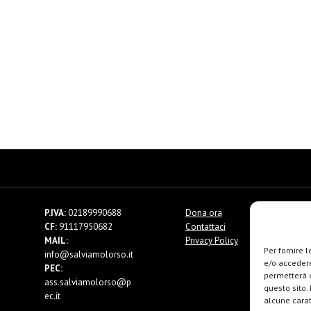
P.IVA:
02189990688
Dona ora
CF:
91117950682
Contattaci
MAIL:
Privacy Policy
Per fornire 
info@salviamolorso.it
e/o accedere
PEC:
permetterà d
ass.salviamolorso@p
questo sito.
ec.it
alcune carat