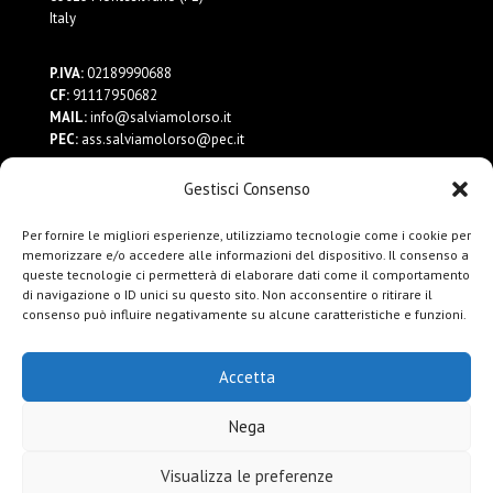
Italy
P.IVA:
02189990688
CF:
91117950682
MAIL:
info@salviamolorso.it
PEC:
ass.salviamolorso@pec.it
Gestisci Consenso
Dona ora
Contattaci
Per fornire le migliori esperienze, utilizziamo tecnologie come i cookie per
Privacy Policy
memorizzare e/o accedere alle informazioni del dispositivo. Il consenso a
queste tecnologie ci permetterà di elaborare dati come il comportamento
di navigazione o ID unici su questo sito. Non acconsentire o ritirare il
consenso può influire negativamente su alcune caratteristiche e funzioni.
Accetta
Nega
Visualizza le preferenze