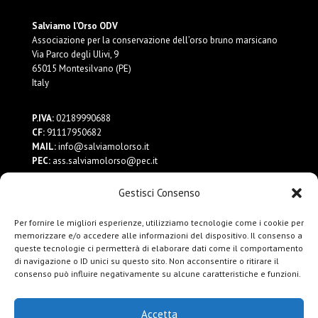
Salviamo l’Orso ODV
Associazione per la conservazione dell’orso bruno marsicano
Via Parco degli Ulivi, 9
65015 Montesilvano (PE)
Italy
P.IVA:
02189990688
CF:
91117950682
MAIL:
info@salviamolorso.it
PEC:
ass.salviamolorso@pec.it
Gestisci Consenso
Dona ora
Contattaci
Per fornire le migliori esperienze, utilizziamo tecnologie come i cookie per
Privacy Policy
memorizzare e/o accedere alle informazioni del dispositivo. Il consenso a
queste tecnologie ci permetterà di elaborare dati come il comportamento
di navigazione o ID unici su questo sito. Non acconsentire o ritirare il
consenso può influire negativamente su alcune caratteristiche e funzioni.
Accetta