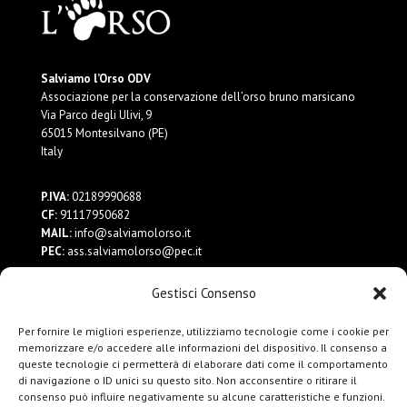
Salviamo l’Orso ODV
Associazione per la conservazione dell’orso bruno marsicano
Via Parco degli Ulivi, 9
65015 Montesilvano (PE)
Italy
P.IVA:
02189990688
CF:
91117950682
MAIL:
info@salviamolorso.it
PEC:
ass.salviamolorso@pec.it
Gestisci Consenso
Dona ora
Contattaci
Per fornire le migliori esperienze, utilizziamo tecnologie come i cookie per
Privacy Policy
memorizzare e/o accedere alle informazioni del dispositivo. Il consenso a
queste tecnologie ci permetterà di elaborare dati come il comportamento
di navigazione o ID unici su questo sito. Non acconsentire o ritirare il
consenso può influire negativamente su alcune caratteristiche e funzioni.