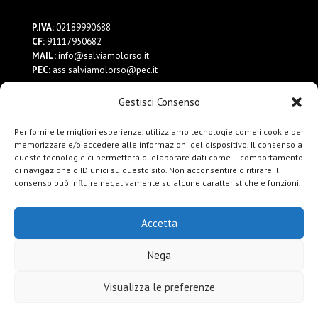
P.IVA:
02189990688
CF:
91117950682
MAIL:
info@salviamolorso.it
PEC:
ass.salviamolorso@pec.it
Gestisci Consenso
Dona ora
Contattaci
Per fornire le migliori esperienze, utilizziamo tecnologie come i cookie per
Privacy Policy
memorizzare e/o accedere alle informazioni del dispositivo. Il consenso a
queste tecnologie ci permetterà di elaborare dati come il comportamento
di navigazione o ID unici su questo sito. Non acconsentire o ritirare il
consenso può influire negativamente su alcune caratteristiche e funzioni.
Accetta
Nega
Visualizza le preferenze