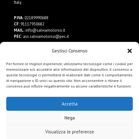
Italy
P.IVA:
02189990688
CF:
91117950682
MAIL:
info@salviamolorso.it
PEC:
ass.salviamolorso@pec.it
Gestisci Consenso
Dona ora
Contattaci
Per fornire le migliori esperienze, utilizziamo tecnologie come i cookie per
Privacy Policy
memorizzare e/o accedere alle informazioni del dispositivo. Il consenso a
queste tecnologie ci permetterà di elaborare dati come il comportamento
di navigazione o ID unici su questo sito. Non acconsentire o ritirare il
consenso può influire negativamente su alcune caratteristiche e funzioni.
Accetta
Nega
Visualizza le preferenze