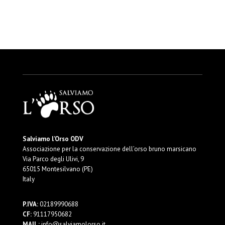
Salviamo l’Orso ODV
Associazione per la conservazione dell’orso bruno marsicano
Via Parco degli Ulivi, 9
65015 Montesilvano (PE)
Italy
P.IVA:
02189990688
CF:
91117950682
MAIL:
info@salviamolorso.it