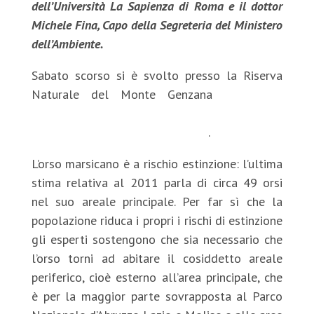
dell’Università La Sapienza di Roma e il dottor
Michele Fina, Capo della Segreteria del Ministero
dell’Ambiente.
Sabato scorso si è svolto presso la Riserva
Naturale del Monte Genzana
il primo
incontro relativo al monitoraggio dell’orso
marsicano nell’areale periferico
.
L’orso marsicano è a rischio estinzione: l’ultima
stima relativa al 2011 parla di circa 49 orsi
nel suo areale principale. Per far sì che la
popolazione riduca i propri i rischi di estinzione
gli esperti sostengono che sia necessario che
l’orso torni ad abitare il cosiddetto areale
periferico, cioè esterno all’area principale, che
è per la maggior parte sovrapposta al Parco