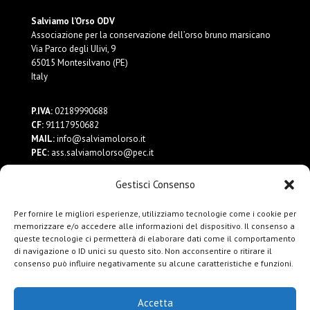
Salviamo l’Orso ODV
Associazione per la conservazione dell’orso bruno marsicano
Via Parco degli Ulivi, 9
65015 Montesilvano (PE)
Italy
P.IVA:
02189990688
CF:
91117950682
MAIL:
info@salviamolorso.it
PEC:
ass.salviamolorso@pec.it
Gestisci Consenso
Dona ora
Contattaci
Per fornire le migliori esperienze, utilizziamo tecnologie come i cookie per
Privacy Policy
memorizzare e/o accedere alle informazioni del dispositivo. Il consenso a
queste tecnologie ci permetterà di elaborare dati come il comportamento
di navigazione o ID unici su questo sito. Non acconsentire o ritirare il
consenso può influire negativamente su alcune caratteristiche e funzioni.
Accetta