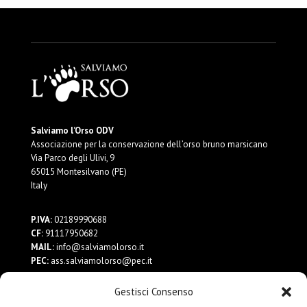
Salviamo l’Orso ODV
Associazione per la conservazione dell’orso bruno marsicano
Via Parco degli Ulivi, 9
65015 Montesilvano (PE)
Italy
P.IVA:
02189990688
CF:
91117950682
MAIL:
info@salviamolorso.it
PEC:
ass.salviamolorso@pec.it
Gestisci Consenso
Dona ora