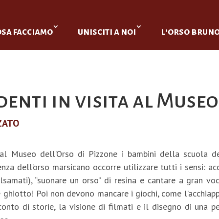
osa facciamo
unisciti a noi
l’orso brun
denti in visita al Muse
ZATO
 Museo dell’Orso di Pizzone i bambini della scuola dell
nza dell’orso marsicano occorre utilizzare tutti i sensi: ac
lsamati), “suonare un orso” di resina e cantare a gran voc
è ghiotto! Poi non devono mancare i giochi, come l’acchiappa
racconto di storie, la visione di filmati e il disegno di una