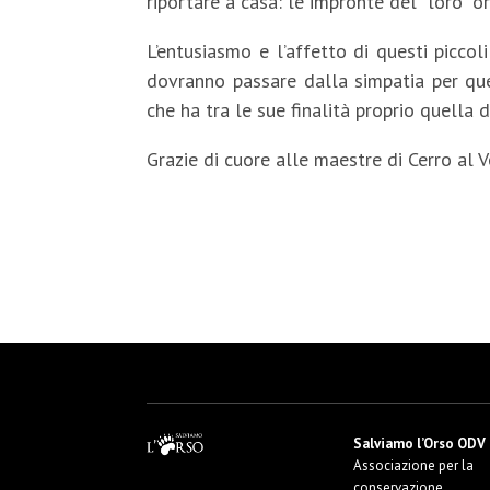
riportare a casa: le impronte del “loro” or
L’entusiasmo e l’affetto di questi picco
dovranno passare dalla simpatia per que
che ha tra le sue finalità proprio quella 
Grazie di cuore alle maestre di Cerro al 
Salviamo l’Orso ODV
Associazione per la
conservazione