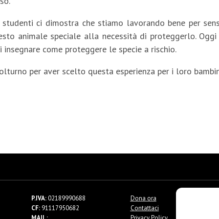
so.
li studenti ci dimostra che stiamo lavorando bene per sen
sto animale speciale alla necessità di proteggerlo. Oggi 
di insegnare come proteggere le specie a rischio.
Volturno per aver scelto questa esperienza per i loro bambin
P.IVA:
02189990688
Dona ora
CF:
91117950682
Contattaci
MAIL:
Privacy Policy