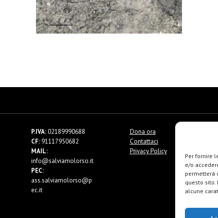
P.IVA:
02189990688
Dona ora
CF:
91117950682
Contattaci
MAIL:
Privacy Policy
Per fornire 
info@salviamolorso.it
e/o accedere
PEC:
permetterà d
ass.salviamolorso@p
questo sito.
ec.it
alcune carat