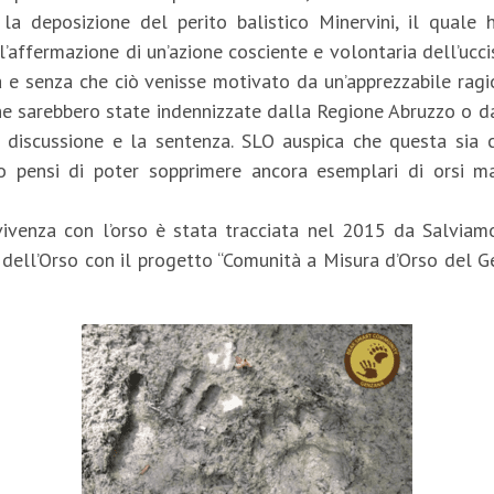
se la deposizione del perito balistico Minervini, il qual
l’affermazione di un’azione cosciente e volontaria dell’ucc
 e senza che ciò venisse motivato da un’apprezzabile ragio
e sarebbero state indennizzate dalla Regione Abruzzo o dal
 discussione e la sentenza. SLO auspica che questa sia c
uno pensi di poter sopprimere ancora esemplari di orsi ma
vivenza con l’orso è stata tracciata nel 2015 da Salvia
 dell’Orso con il progetto “Comunità a Misura d’Orso del Ge