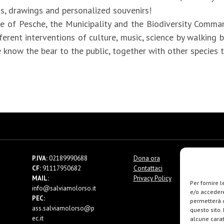
s, drawings and personalized souvenirs!
e of Pesche, the Municipality and the Biodiversity Command
ferent interventions of culture, music, science by walking
now the bear to the public, together with other species th
P.IVA:
02189990688
Dona ora
CF:
91117950682
Contattaci
MAIL:
Privacy Policy
Per fornire 
info@salviamolorso.it
e/o accedere
PEC:
permetterà d
ass.salviamolorso@p
questo sito.
ec.it
alcune carat