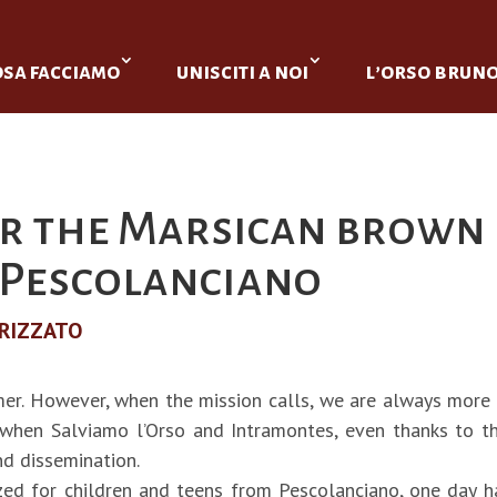
osa facciamo
unisciti a noi
l’orso brun
er the Marsican brown 
 Pescolanciano
RIZZATO
mer. However, when the mission calls, we are always more 
when Salviamo l’Orso and Intramontes, even thanks to th
nd dissemination.
ed for children and teens from Pescolanciano, one day 