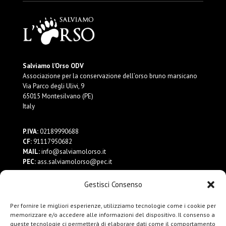
Salviamo l’Orso ODV
Associazione per la conservazione dell’orso bruno marsicano
Via Parco degli Ulivi, 9
65015 Montesilvano (PE)
Italy
P.IVA:
02189990688
CF:
91117950682
MAIL:
info@salviamolorso.it
PEC:
ass.salviamolorso@pec.it
Gestisci Consenso
Dona ora
Contattaci
Per fornire le migliori esperienze, utilizziamo tecnologie come i cookie per
Privacy Policy
memorizzare e/o accedere alle informazioni del dispositivo. Il consenso a
queste tecnologie ci permetterà di elaborare dati come il comportamento