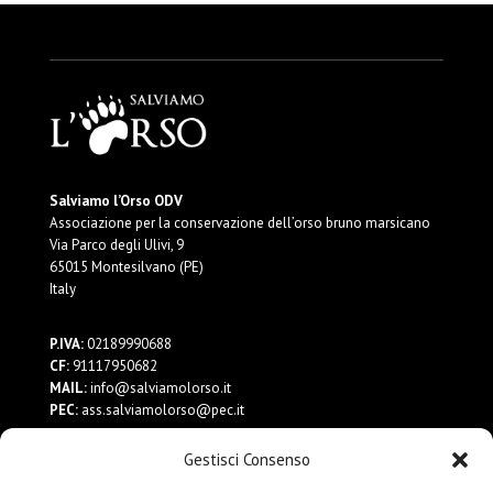
Salviamo l’Orso ODV
Associazione per la conservazione dell’orso bruno marsicano
Via Parco degli Ulivi, 9
65015 Montesilvano (PE)
Italy
P.IVA:
02189990688
CF:
91117950682
MAIL:
info@salviamolorso.it
PEC:
ass.salviamolorso@pec.it
Gestisci Consenso
Dona ora
Contattaci