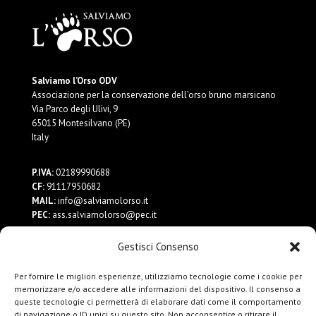
Salviamo l’Orso ODV
Associazione per la conservazione dell’orso bruno marsicano
Via Parco degli Ulivi, 9
65015 Montesilvano (PE)
Italy
P.IVA:
02189990688
CF:
91117950682
MAIL:
info@salviamolorso.it
PEC:
ass.salviamolorso@pec.it
Gestisci Consenso
Dona ora
Contattaci
Per fornire le migliori esperienze, utilizziamo tecnologie come i cookie per
Privacy Policy
memorizzare e/o accedere alle informazioni del dispositivo. Il consenso a
queste tecnologie ci permetterà di elaborare dati come il comportamento
di navigazione o ID unici su questo sito. Non acconsentire o ritirare il