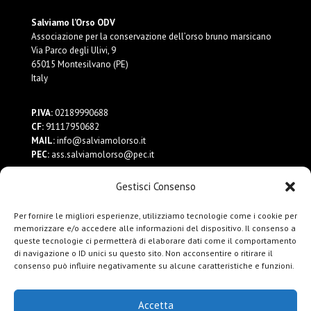
Salviamo l’Orso ODV
Associazione per la conservazione dell’orso bruno marsicano
Via Parco degli Ulivi, 9
65015 Montesilvano (PE)
Italy
P.IVA:
02189990688
CF:
91117950682
MAIL:
info@salviamolorso.it
PEC:
ass.salviamolorso@pec.it
Gestisci Consenso
Dona ora
Contattaci
Per fornire le migliori esperienze, utilizziamo tecnologie come i cookie per
Privacy Policy
memorizzare e/o accedere alle informazioni del dispositivo. Il consenso a
queste tecnologie ci permetterà di elaborare dati come il comportamento
di navigazione o ID unici su questo sito. Non acconsentire o ritirare il
consenso può influire negativamente su alcune caratteristiche e funzioni.
Accetta