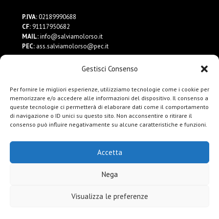
P.IVA:
02189990688
CF:
91117950682
MAIL:
info@salviamolorso.it
PEC:
ass.salviamolorso@pec.it
Gestisci Consenso
Dona ora
Contattaci
Per fornire le migliori esperienze, utilizziamo tecnologie come i cookie per
Privacy Policy
memorizzare e/o accedere alle informazioni del dispositivo. Il consenso a
queste tecnologie ci permetterà di elaborare dati come il comportamento
di navigazione o ID unici su questo sito. Non acconsentire o ritirare il
consenso può influire negativamente su alcune caratteristiche e funzioni.
Accetta
Nega
Visualizza le preferenze