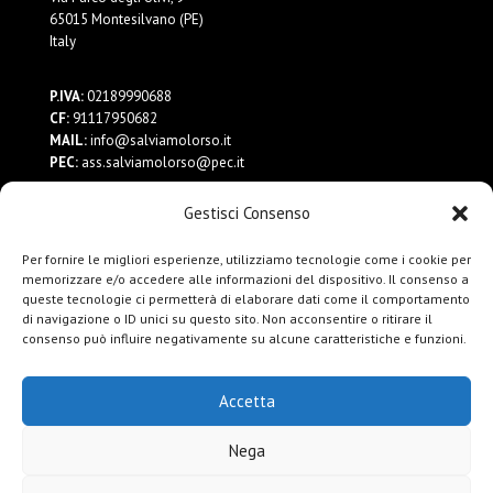
65015 Montesilvano (PE)
Italy
P.IVA:
02189990688
CF:
91117950682
MAIL:
info@salviamolorso.it
PEC:
ass.salviamolorso@pec.it
Gestisci Consenso
Dona ora
Contattaci
Per fornire le migliori esperienze, utilizziamo tecnologie come i cookie per
Privacy Policy
memorizzare e/o accedere alle informazioni del dispositivo. Il consenso a
queste tecnologie ci permetterà di elaborare dati come il comportamento
di navigazione o ID unici su questo sito. Non acconsentire o ritirare il
consenso può influire negativamente su alcune caratteristiche e funzioni.
Accetta
Nega