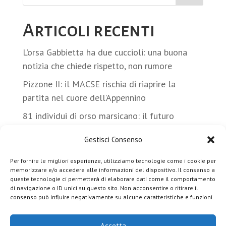
Articoli recenti
L’orsa Gabbietta ha due cuccioli: una buona
notizia che chiede rispetto, non rumore
Pizzone II: il MACSE rischia di riaprire la
partita nel cuore dell’Appennino
81 individui di orso marsicano: il futuro
adesso si gioca nelle aree periferiche
Gestisci Consenso
Orso bruno marsicano: nel 2025 censite 7
femmine con cuccioli e almeno 16 nuovi nati
Per fornire le migliori esperienze, utilizziamo tecnologie come i cookie per
memorizzare e/o accedere alle informazioni del dispositivo. Il consenso a
Sei un/a giornalista? Entra a far parte del
queste tecnologie ci permetterà di elaborare dati come il comportamento
di navigazione o ID unici su questo sito. Non acconsentire o ritirare il
team che racconterà la conferenza
consenso può influire negativamente su alcune caratteristiche e funzioni.
internazionale sull’orso
Accetta